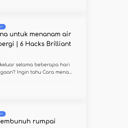
un
na untuk menanam air
rgi | 6 Hacks Brilliant
keluar selama beberapa hari
gaan? Ingin tahu Cara mena...
un
 pembunuh rumpai