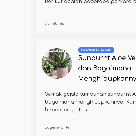
Berikut adalah beberapa perkara b
Darrell Feil
Panduan Berkebun
Sunburnt Aloe Ver
dan Bagaimana
Menghidupkann
Semak gejala tumbuhan sunburnt Al
bagaimana menghidupkannya! Kam
beberapa petua ...
Eugene Kohler