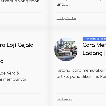
erkebun yang tidak...
untu...
Bobby Zemlak
Panduan Berkeb
a Loji Gejala
Cara Me
Ladang 
ya
Ketahui cara memulakan
oe Vera &
artikel pendidikan ini. Pe
i mempunyai
Neal Keeling