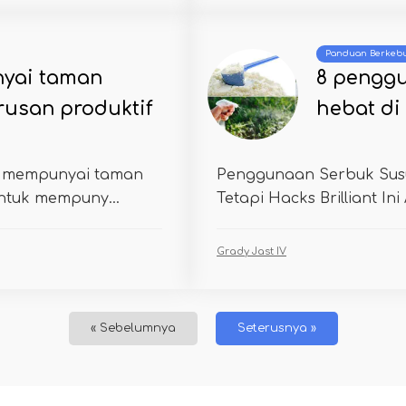
Panduan Berkeb
yai taman
8 pengg
rusan produktif
hebat di
uk mempunyai taman
Penggunaan Serbuk Susu
untuk mempuny...
Tetapi Hacks Brilliant Ini
Grady Jast IV
« Sebelumnya
Seterusnya »