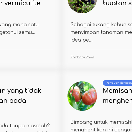
n vermiculite
buatan s
e yang mana satu
Sebagai tukang kebun se
getahui semu...
menyimpan tanaman mere
idea pe...
Zachary Rowe
Panduan Berkeb
n yang tidak
Memisah
kan pada
menghent
Bimbang untuk memisahk
nda tanpa masalah?
menghentikan ini denga