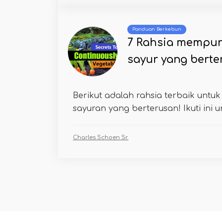
Panduan Berkebun
7 Rahsia mempun
sayur yang berte
Berikut adalah rahsia terbaik unt
sayuran yang berterusan! Ikuti ini 
Charles Schoen Sr.