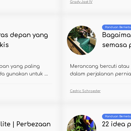
Grady Jast IV
Panduan Berkeb
eras depan yang
Bagaima
kis
semasa pe
epan yang paling
Merancang bercuti atau 
a gunakan untuk ...
dalam perjalanan pernia
Cedric Schroeder
Panduan Berkeb
ulite | Perbezaan
22 idea