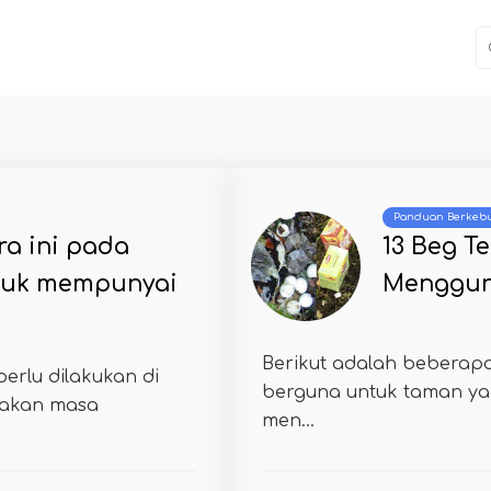
Panduan Berkeb
ra ini pada
13 Beg T
tuk mempunyai
Menggun
Berikut adalah beberap
erlu dilakukan di
berguna untuk taman ya
nakan masa
men...